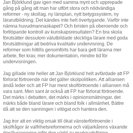
Jan Björklund gav igen med samma mynt och upprepade
gång på gång att man har utfört stora och nödvändiga
reformer - ny skollag, ny läroplan, nytt betygssystem, ny
lärarutbildning. Det kändes inte helt övertygande. Varför inte
nämna huvudmannaskapet? Och bristen på oberoende och
fortlöpande kontroll av kunskapsresultaten? En bra skola
förutsätter dessutom välutbildade skickliga lärare med goda
förutsättningar att bedriva kvalitativ undervisning. De
reformer som hittills genomförts har bara gett lärarna mer
arbete, fler krav, mer dokumentation, mindre tid för
undervisningen.
Jag gillade inte heller att Jan Björklund helt avfärdade att FP
förlorat förtroende när det gäller skolpolitiken. Att alliansen
ändå leder och att FP har mest skolförtroende i alliansen må
vara sant. Men sant är också att FP har förlorat förtroende.
Det märks i debatten, det märks i opinionsmätningar, det
märks både bland lärare och bland folk i allmänhet. Bättre
då att se den sanningen i vitögat och hantera den.
Jag tror att en viktig orsak till ökat vänsterförtroende i
skolfrågor är valfrihetsreformerna och väljarkårens växande
desillusionering inför den värld av marknadsföring,