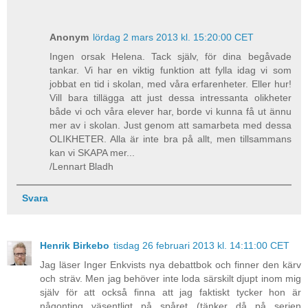
Anonym
lördag 2 mars 2013 kl. 15:20:00 CET
Ingen orsak Helena. Tack själv, för dina begåvade
tankar. Vi har en viktig funktion att fylla idag vi som
jobbat en tid i skolan, med våra erfarenheter. Eller hur!
Vill bara tillägga att just dessa intressanta olikheter
både vi och våra elever har, borde vi kunna få ut ännu
mer av i skolan. Just genom att samarbeta med dessa
OLIKHETER. Alla är inte bra på allt, men tillsammans
kan vi SKAPA mer...
/Lennart Bladh
Svara
Henrik Birkebo
tisdag 26 februari 2013 kl. 14:11:00 CET
Jag läser Inger Enkvists nya debattbok och finner den kärv
och sträv. Men jag behöver inte loda särskilt djupt inom mig
själv för att också finna att jag faktiskt tycker hon är
någonting väsentligt på spåret (tänker då på serien