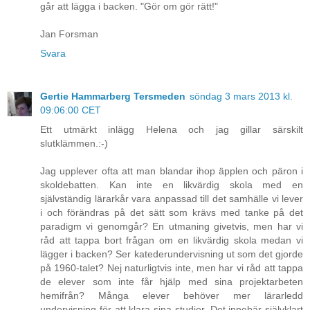
går att lägga i backen. "Gör om gör rätt!"
Jan Forsman
Svara
Gertie Hammarberg Tersmeden
söndag 3 mars 2013 kl.
09:06:00 CET
Ett utmärkt inlägg Helena och jag gillar särskilt
slutklämmen.:-)
Jag upplever ofta att man blandar ihop äpplen och päron i
skoldebatten. Kan inte en likvärdig skola med en
självständig lärarkår vara anpassad till det samhälle vi lever
i och förändras på det sätt som krävs med tanke på det
paradigm vi genomgår? En utmaning givetvis, men har vi
råd att tappa bort frågan om en likvärdig skola medan vi
lägger i backen? Ser katederundervisning ut som det gjorde
på 1960-talet? Nej naturligtvis inte, men har vi råd att tappa
de elever som inte får hjälp med sina projektarbeten
hemifrån? Många elever behöver mer lärarledd
undervisning för att klara sina studier. Det innebär självklart