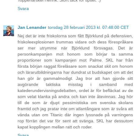
Toppenartikel Henrik. Stort tack för tipset. :)
Svara
Jan Lenander
torsdag 28 februari 2013 kl. 07:48:00 CET
Nej det är inte friskolorna som fått Björklund på defensiven,
friskoleexplosionen trummas vidare och dess förespråkare
ser mer utrymme när Björklund försvagas. Det är
personkampanjen mot honom som börjar ta samma
proportioner som kampanjen mot Palme. SKL har från
första början raggat föreläsare som snackat skit om honom
och lärarutbildningarna har dundrat ut budskapet om att det
han gör är gammalmodigt. Jag tror att han gjorde sitt
avgörande taktiska misstag i samband med
katederundervisningsdebatten, ordet är för befläckat av de
som velat klanka på andra och kan inte åtevinnas. Jag hör
till de som är djupt pessimistiska om svenska skolans
framtid och jag pratar inte om atlantångare som är svåra att
vända utan om Titanic där ingen lyssnade på varningens
rop förrän det var för sent att svänga. SKL har dessutom
kapat kopplingen mellan ratt och roder.
Svara