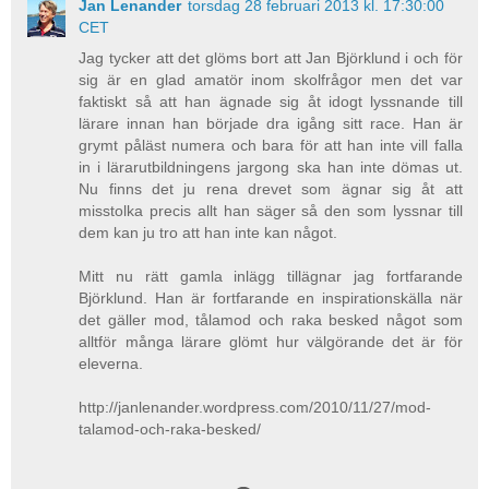
Jan Lenander
torsdag 28 februari 2013 kl. 17:30:00
CET
Jag tycker att det glöms bort att Jan Björklund i och för
sig är en glad amatör inom skolfrågor men det var
faktiskt så att han ägnade sig åt idogt lyssnande till
lärare innan han började dra igång sitt race. Han är
grymt påläst numera och bara för att han inte vill falla
in i lärarutbildningens jargong ska han inte dömas ut.
Nu finns det ju rena drevet som ägnar sig åt att
misstolka precis allt han säger så den som lyssnar till
dem kan ju tro att han inte kan något.
Mitt nu rätt gamla inlägg tillägnar jag fortfarande
Björklund. Han är fortfarande en inspirationskälla när
det gäller mod, tålamod och raka besked något som
alltför många lärare glömt hur välgörande det är för
eleverna.
http://janlenander.wordpress.com/2010/11/27/mod-
talamod-och-raka-besked/