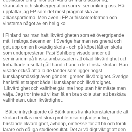
skandaler och skolsegregation som vi ser omkring oss. Här
uppfattar jag FP som det mest pragmatiska av
allianspartierna. Men även i FP är friskolereformen och
vinsterna något av en helig ko.
I Finland har man haft likvärdigheten som ett övergripande
mål i många decennier. I Sverige har man resignerat och
gett upp om en likvärdig skola - och på köpet fått en skola
som underpresterar. Pasi Sahlberg visade under ett
seminarium på finska ambassaden att ökad likvärdighet och
förbättrade resultat gått hand i hand i den finska skolan. Han
visade också att alla de länder som ligger högst
kunskapsmässigt även gör det i grenen likvärdighet. Sverige
har istället tappat både i kunskaper och likvärdighet.
Likvärdighet och valfrihet går inte ihop utan här måste man
välja. Jag tror inte att vi kan få en bra skola utan att beskära
valfriheten, utan likvärdighet.
Bättre intryck gjorde då Björklunds franka konstaterande att
skolan brottas med stora problem som glädjebetyg,
bristande likvärdighet, avhopp, ointresse för att bli och förbli
lärare och dåliga studieresultat. Det är väldigt viktigt att den