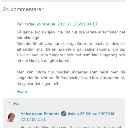
24 kommentarer:
Per
tisdag 26 februari 2013 kl. 13:26:00 CET
Så länge skolan själv inte vet hur bra lärare är kommer det
här aldrig gå.
Metoder för att veta hur skickliga lärare är måste till, dels för
att skolan skall bli en lärande organisation (kunna lära sig
själv av vad som fungerar och vad som inte fungerar) och
att det skall gå att göra karriär.
Man kan införa hur mycket åtgärder som helst men så
länge det är svårt att få feedback på vad bra lärararbete är,
då spelar det ingen roll.
Svara
Svar
Helena von Schantz
tisdag 26 februari 2013 kl.
22:12:00 CET
Per, det behöver löna sig att vara en bra lärare och det