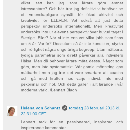
vilket sätt kan jag som lärare göra ämnet
intressantare? Och här tror jag definitivt vi behöver se
ett vetenskapligare synsätt för ökad aktivitet och
kreativitet för ELEVEN. Vet också att just detta
perspektiv undersöks internationellt. Men kreativitet
undersöks inte ur elevens perspektiv över huvud taget i
Sverige. Eller? När vi inte ens vet vilka jobb som.finns
om 5 år. Varför? Dessutom så är inte kondition, styrka
och rörlighet några ungefärliga begrepp. Utan mätbara,
tydliga parametrar som direkt påverkar alla individers
Hälsa. Men då behöver lärare mäta dessa. Något som
görs, men inte systematiskt. Vår gamla mönstring gav
mätbarhet men jag tror det vore smartare att coacha
och gå med kraften hos varje individ. Inte med
pekpinnar och hot. Och detta gäller i allt lärande i vår
moderna värld. /Lennart Bladh
Helena von Schantz
torsdag 28 februari 2013 kl.
22:31:00 CET
Lennart tack för en passionerad, inspirerad och
inspirerande kommentar.