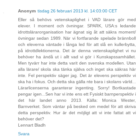
Anonym
tisdag 26 februari 2013 kl. 14:03:00 CET
Eller så behövs vetenskaplighet i VAD lärare gör med
elever. I moment och övningar. SPARK, USA:s ledande
idrottslärarorganisation har ägnat sig åt att säkra moment/
övningar sedan 1989. När vi fortfarande spelade brännboll
och eleverna väntade i långa led för att slå en kullerbytta,
på idrottdlektionerna. Det är denna vetenskaplighet vi nu
behöver ha ändå ut i allt vad vi gör i Kunskapssamhället.
Men tyvärr har inte detta varit den svenska modellen. Utan
alla lärare/ skola ska tänka själva och inget ska säkras här
inte. Fel perspektiv säger jag. Det är elevens perspektiv vi
ska ha i fokus. Och detta ska gälla nte bara i skolans värld...
Lärarlicenserna garanterar ingenting. Sorry! Bortkastade
pengar igen...Sen har vi inte ens ett Fysiskt barnperspektiv i
det här landet anno 2013. Källa: Monica Wester,
Barnverket. Som väntar på besked om medel för att skriva
detta perspektiv. Hur är det möjligt att vi inte fattat att vi
behöver det?
Lennart Bladh
Svara