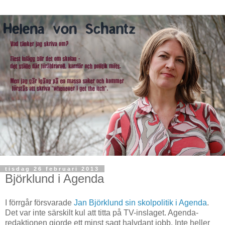
tisdag 26 februari 2013
Björklund i Agenda
I förrgår försvarade
Jan Björklund sin skolpolitik i Agenda
.
Det var inte särskilt kul att titta på TV-inslaget. Agenda-
redaktionen gjorde ett minst sagt halvdant jobb. Inte heller