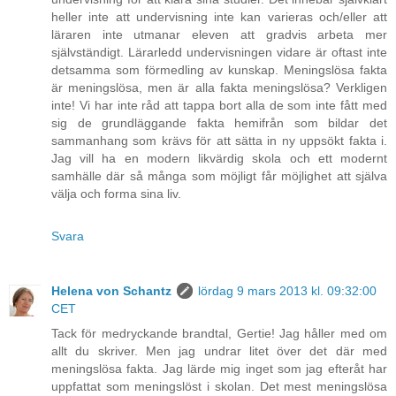
heller inte att undervisning inte kan varieras och/eller att
läraren inte utmanar eleven att gradvis arbeta mer
självständigt. Lärarledd undervisningen vidare är oftast inte
detsamma som förmedling av kunskap. Meningslösa fakta
är meningslösa, men är alla fakta meningslösa? Verkligen
inte! Vi har inte råd att tappa bort alla de som inte fått med
sig de grundläggande fakta hemifrån som bildar det
sammanhang som krävs för att sätta in ny uppsökt fakta i.
Jag vill ha en modern likvärdig skola och ett modernt
samhälle där så många som möjligt får möjlighet att själva
välja och forma sina liv.
Svara
Helena von Schantz
lördag 9 mars 2013 kl. 09:32:00
CET
Tack för medryckande brandtal, Gertie! Jag håller med om
allt du skriver. Men jag undrar litet över det där med
meningslösa fakta. Jag lärde mig inget som jag efteråt har
uppfattat som meningslöst i skolan. Det mest meningslösa