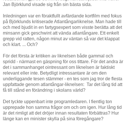
Jan Björklund visade sig från sin bästa sida.
Inledningen var en föraktfullt avfärdande kortfilm med fokus
på Björklunds kritiserade Atlantångarliknelse. Man hade till
och med bjudit in en fartygsexpert som visste berätta att det
minsann gick geschwint att vända atlantångare. Ett enkelt
grepp vid ratten, någon minut av väntan så var det klappat
och klart. ... Och?
För det första är kritiken av liknelsen både gammal och
spridd - närmast en gäspning för oss tittare. För det andra är
det i sammanhanget ointressant om liknelsen är faktiskt
relevant eller inte. Betydligt intressantare är om den
underliggande tesen stämmer - en tes som jag tror de flesta
uppfattade genom atlantångar-liknelsen: Tar det lång tid att
få till stånd en förändring i skolans värld?
Det tyckte uppenbart inte programledaren. I fientlig ton
upprepade hon samma frågor om och om igen. Hur lång tid
är det rimligt att det dröjer innan resultaten förbättras? Hur
länge kan en minister skylla på sina föregångare?