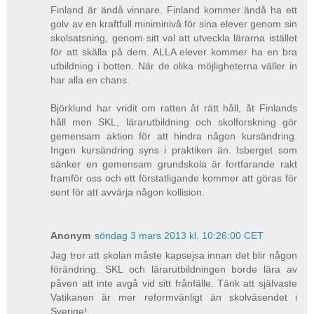
Finland är ändå vinnare. Finland kommer ändå ha ett
golv av en kraftfull miniminivå för sina elever genom sin
skolsatsning, genom sitt val att utveckla lärarna istället
för att skälla på dem. ALLA elever kommer ha en bra
utbildning i botten. När de olika möjligheterna väller in
har alla en chans.
Björklund har vridit om ratten åt rätt håll, åt Finlands
håll men SKL, lärarutbildning och skolforskning gör
gemensam aktion för att hindra någon kursändring.
Ingen kursändring syns i praktiken än. Isberget som
sänker en gemensam grundskola är fortfarande rakt
framför oss och ett förstatligande kommer att göras för
sent för att avvärja någon kollision.
Anonym
söndag 3 mars 2013 kl. 10:26:00 CET
Jag tror att skolan måste kapsejsa innan det blir någon
förändring. SKL och lärarutbildningen borde lära av
påven att inte avgå vid sitt frånfälle. Tänk att självaste
Vatikanen är mer reformvänligt än skolväsendet i
Sverige!