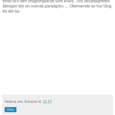
frihet och den dragningskraft som krävs. Tills likvärdigheten
återigen blir en svensk paradgren. ... Oberoende av hur lång
tid det tar.
Helena von Schantz
kl.
11:17
Dela