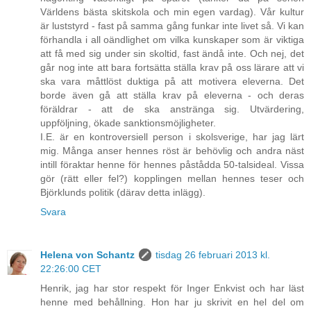
Världens bästa skitskola och min egen vardag). Vår kultur
är luststyrd - fast på samma gång funkar inte livet så. Vi kan
förhandla i all oändlighet om vilka kunskaper som är viktiga
att få med sig under sin skoltid, fast ändå inte. Och nej, det
går nog inte att bara fortsätta ställa krav på oss lärare att vi
ska vara måttlöst duktiga på att motivera eleverna. Det
borde även gå att ställa krav på eleverna - och deras
föräldrar - att de ska anstränga sig. Utvärdering,
uppföljning, ökade sanktionsmöjligheter.
I.E. är en kontroversiell person i skolsverige, har jag lärt
mig. Många anser hennes röst är behövlig och andra näst
intill föraktar henne för hennes påstådda 50-talsideal. Vissa
gör (rätt eller fel?) kopplingen mellan hennes teser och
Björklunds politik (därav detta inlägg).
Svara
Helena von Schantz
tisdag 26 februari 2013 kl.
22:26:00 CET
Henrik, jag har stor respekt för Inger Enkvist och har läst
henne med behållning. Hon har ju skrivit en hel del om