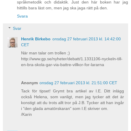
språkmetodik och didaktik. Just den här boken har jag
hittills bara läst om, men jag ska jaga rätt på den.
Svara
Svar
Henrik Birkebo
onsdag 27 februari 2013 kl. 14:42:00
CET
När man talar om trollen ;)
http://www.gp.se/nyheter/debatt/1.1331106-nyckeln-till-
en-bra-skola-gar-via-battre-villkor-for-lararna
Anonym
onsdag 27 februari 2013 kl. 21:51:00 CET
Tack för tipset! Grymt bra artikel av I.E. Ditt inlägg
också Helena, som vanligt, men jag tycker att det är
konstigt att du trots allt tror på J.B. Tycker att han ingår
i "den glada amatörskaran" som I.E skriver om.
/Karin